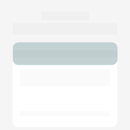
Inscrições Abertas
NOVOS ALUNOS
24x R$ 489
QUERO SER ALUNO DA FMA
⚠️ oferta por tempo limitado ⚠️